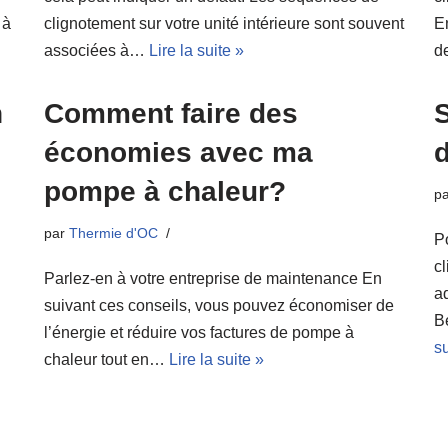
 à
clignotement sur votre unité intérieure sont souvent
E
associées à…
Lire la suite »
d
n
Comment faire des
économies avec ma
d
pompe à chaleur?
p
par
Thermie d'OC
P
c
Parlez-en à votre entreprise de maintenance En
a
suivant ces conseils, vous pouvez économiser de
B
l’énergie et réduire vos factures de pompe à
su
chaleur tout en…
Lire la suite »