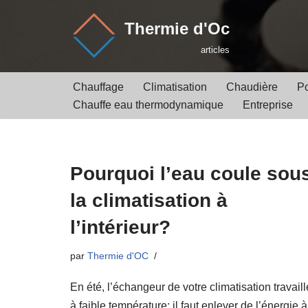
Thermie d'Oc
Aller
articles
au
contenu
Chauffage
Climatisation
Chaudière
P
Chauffe eau thermodynamique
Entreprise
Pourquoi l’eau coule sou
la climatisation à
l’intérieur?
par
Thermie d'OC
En été, l’échangeur de votre climatisation travaill
à faible température: il faut enlever de l’énergie à