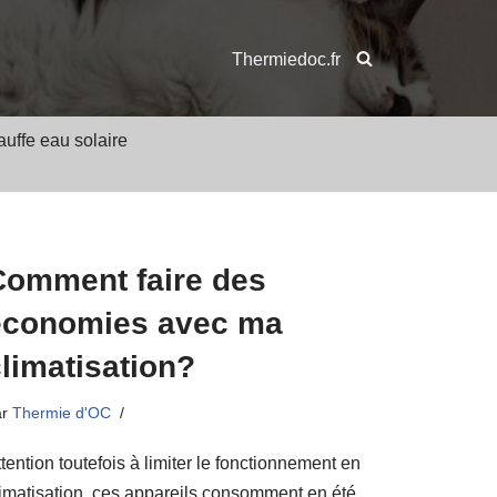
Thermiedoc.fr
uffe eau solaire
Comment faire des
économies avec ma
limatisation?
ar
Thermie d'OC
tention toutefois à limiter le fonctionnement en
limatisation, ces appareils consomment en été.