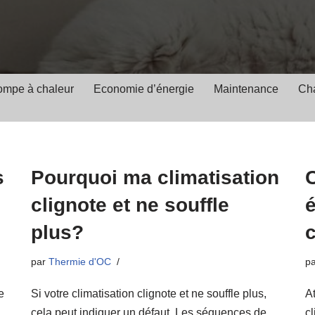
ompe à chaleur
Economie d’énergie
Maintenance
Cha
s
Pourquoi ma climatisation
clignote et ne souffle
plus?
c
par
Thermie d'OC
p
e
Si votre climatisation clignote et ne souffle plus,
At
cela peut indiquer un défaut. Les séquences de
c